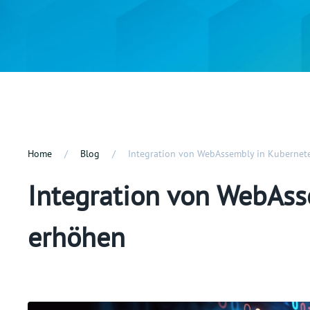
Home
Blog
Integration von WebAssembly in Kubernetes
Integration von WebAsse
erhöhen