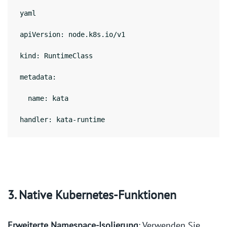
yaml
apiVersion: node.k8s.io/v1
kind: RuntimeClass
metadata:
  name: kata
handler: kata-runtime
3. Native Kubernetes-Funktionen
Erweiterte Namespace-Isolierung
: Verwenden Sie