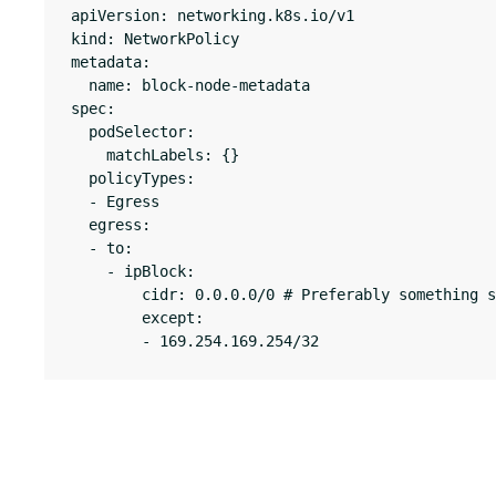
apiVersion: networking.k8s.io/v1

kind: NetworkPolicy

metadata:

  name: block-node-metadata

spec:

  podSelector:

    matchLabels: {}

  policyTypes:

  - Egress

  egress:

  - to:

    - ipBlock:

        cidr: 0.0.0.0/0 # Preferably something s
        except:

        - 169.254.169.254/32