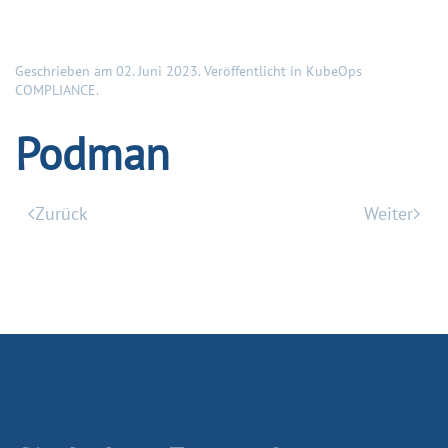
Geschrieben am
02. Juni 2023
. Veröffentlicht in
KubeOps
COMPLIANCE
.
Podman
Zurück
Weiter