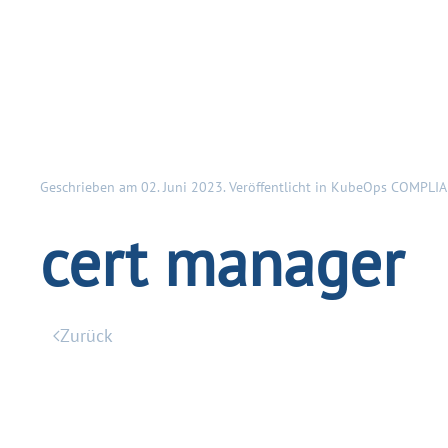
Geschrieben am
02. Juni 2023
. Veröffentlicht in
KubeOps COMPLI
cert manager
Zurück