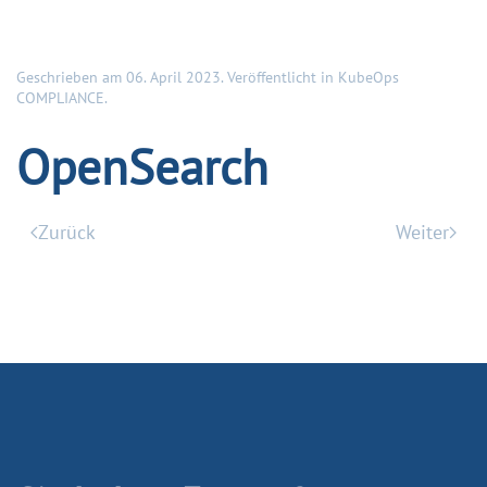
Geschrieben am
06. April 2023
. Veröffentlicht in
KubeOps
COMPLIANCE
.
OpenSearch
Zurück
Weiter